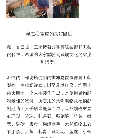
－｜藏在心靈處的美好國度｜－
藏・香巴拉一直秉持著分享傳統藝術和工藝
的精神，希望讓大家體驗到藏族文化的深度
和溫度。
我們的工作坊所使用的畫布是依據傳統工藝
製作，由縫紉繃線，以至刷漿打磨，均用上
兩天時間，全人手製作而成，是使用礦物顏
料最佳的物料。所使用的天然礦物及植物顏
料經過全人手研磨提煉而成，天然礦物主要
有珊瑚、珍珠、孔雀石、藍銅礦、雌黃、雄
黃、硃砂、雲母、褐鐵礦等，天然植物主要
有胭脂、大黃、花青、藏紅花、藍靛、小金