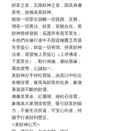
財富之首，五路財神之首，因其身膚
黃色，故稱為黃財神。
能使一切眾生脱離一切貧困、災難，
增長一切善法、財富，富饒自在。黃
財神曾經發願：庇護所有貧苦眾生，
令他們在修行途中不因資糧匱乏而退
失菩提心，助益一切有情。持黃財神
法者，需發無上菩提心（上求佛道，
下度眾生），勤行佈施，廣結善緣，
萬勿貪慳，心誠如一。
黃財神左手持吐寶鼠，由其口中吐出
各種珍寶，被視為財富的化身，象徵
著源源不斷的財運。
佛像其青金、紅珊瑚、綠松石珍寶，
象徵為大家增添智慧、吸引財富的能
力，不被生活所逼，可安心向道，特
賜予行者財利豐足。
⭐️黃財神心咒⭐️