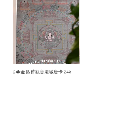
24k金 四臂觀音壇城唐卡 24k
24k金 八吉祥壇城唐卡 24k
gold chenrezig mandala
Auspicious Symbols Ma
thangka
Price
HK$4,800.00
Price
HK$6,200.00