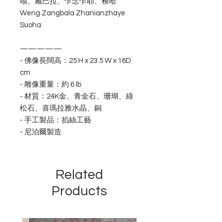
嗡、藏巴拉、乍念乍耶、梭哈
Weng Zangbala Zhanianzhaye
Suoha
—————
- 佛像長闊高：25 H x 23.5 W x 16D
cm
- 雕像重量：約 6 lb
- 材質：24K金、青金石、珊瑚、綠
松石、喜瑪拉雅水晶、銅
- 手工製品：掐絲工藝
- 尼泊爾製造
Related
Products