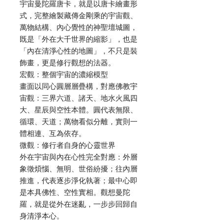
宇宙曼陀羅唐卡，就是以唐卡繪畫形
式，完整繪製藏傳金剛乘的宇宙觀、
萬物結構、內心覺性的神聖壇城圖，
既是「外在大千世界的縮影」，也是
「內在清淨心性的地圖」，不只是裝
飾畫，更是修行觀想的法器。
宏觀：整個宇宙的濃縮模型
畫面以同心圓層層疊構，對應佛教宇
宙觀：三界六道、諸天、地水火風四
大、星辰與空性本體。圓代表無限、
循環、天道；萬物看似分離，實則一
體相連、互為依存。
微觀：修行者自身的心靈世界
外在宇宙與內在心性完全對應：外層
象徵煩惱、無明、世俗紛擾；往內層
推進，代表逐步淨化執著；最中心即
是本具佛性、空性實相。觀想曼陀
羅，就是從外在迷亂，一步步回歸自
身清淨本心。