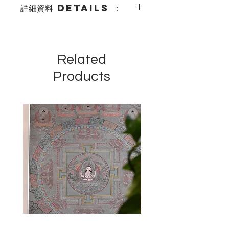
詳細資料 details ：
-畫芯尺寸painting size ：47 x 47 cm
-相框尺寸 Frame Size ：64.5 x 64.5
cm
Related
-材料Material：棉畫布，礦物顏料
cotton canvas, mineral pigment
Products
-尼泊爾全人手繪製 hand-painted in
Nepal
-適合家中、辦公室，或冥想禪修
home/ office decor, or for meditation
-已經喇嘛加持 blessed by Lama
-全球運送 world wide shipping（🇭🇰
🇲🇴🇹🇼免運費 free shipping）