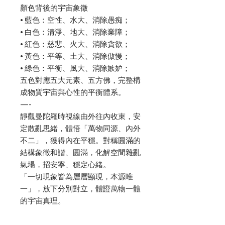
顏色背後的宇宙象徵
• 藍色：空性、水大、消除愚痴；
• 白色：清淨、地大、消除業障；
• 紅色：慈悲、火大、消除貪欲；
• 黃色：平等、土大、消除傲慢；
• 綠色：平衡、風大、消除嫉妒；
五色對應五大元素、五方佛，完整構
成物質宇宙與心性的平衡體系。
—-
靜觀曼陀羅時視線由外往內收束，安
定散亂思緒，體悟「萬物同源、內外
不二」，獲得內在平穩。對稱圓滿的
結構象徵和諧、圓滿，化解空間雜亂
氣場，招安寧、穩定心緒。
「一切現象皆為層層顯現，本源唯
一」，放下分別對立，體證萬物一體
的宇宙真理。